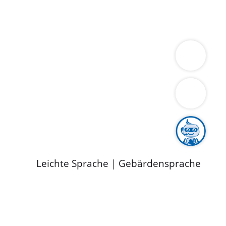
ung
Wirtschaft
Gesundheit
Umwelt
limaschutz
Tourismus
Bekanntmachungen
ild
Leichte Sprache
|
Gebärdensprache