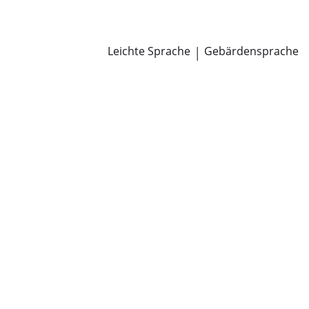
Newsroom
Pressemitteilungen
Öffentliche Zustellungen
Leichte Sprache
|
Gebärdensprache