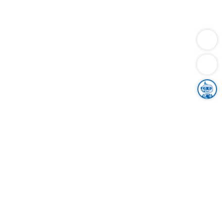
Dienstleistungen
Bauen
Lebensunterhalt & Soziales
Verkehr
Familie
Migration & Integration
Sicherheit & Ordnung
Wirtschaft
Gesundheit
Umwelt
Unsere Ämter
Landkreis & Verwaltung
Der Ortenaukreis
Gesundheit, Sicherheit & Soziales
Bildung
Zuwanderung
Ländlicher Raum
Klimaschutz
Tourismus
Bekanntmachungen
Gleichstellung von Frauen und Männern
Grenzüberschreitende Zusammenarbeit
Kreistag
Kreistagsinformationssystem
Kreisrecht
Kreistagswahl
Karriere
Stellenangebote
Eventkalender
Ausbildung
Studium
Praktikum
Freiwilligendienst
Unser Leitbild