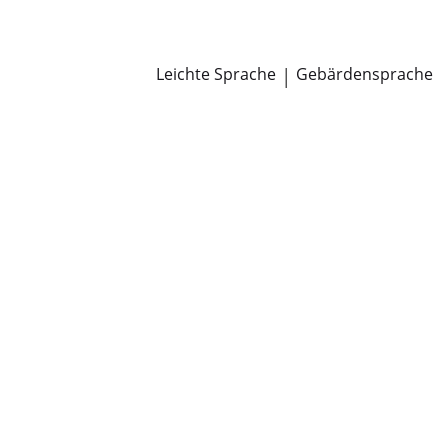
Newsroom
Pressemitteilungen
Öffentliche Zustellungen
Leichte Sprache
|
Gebärdensprache