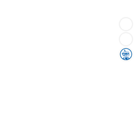
Dienstleistungen
Bauen
Lebensunterhalt & Soziales
Verkehr
Familie
Migration & Integration
Sicherheit & Ordnung
Wirtschaft
Gesundheit
Umwelt
Unsere Ämter
Landkreis & Verwaltung
Der Ortenaukreis
Gesundheit, Sicherheit & Soziales
Bildung
Zuwanderung
Ländlicher Raum
Klimaschutz
Tourismus
Bekanntmachungen
Gleichstellung von Frauen und Männern
Grenzüberschreitende Zusammenarbeit
Kreistag
Kreistagsinformationssystem
Kreisrecht
Kreistagswahl
Karriere
Stellenangebote
Eventkalender
Ausbildung
Studium
Praktikum
Freiwilligendienst
Unser Leitbild