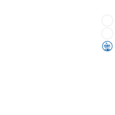
Dienstleistungen
Bauen
Lebensunterhalt & Soziales
Verkehr
Familie
Migration & Integration
Sicherheit & Ordnung
Wirtschaft
Gesundheit
Umwelt
Unsere Ämter
Landkreis & Verwaltung
Der Ortenaukreis
Gesundheit, Sicherheit & Soziales
Bildung
Zuwanderung
Ländlicher Raum
Klimaschutz
Tourismus
Bekanntmachungen
Gleichstellung von Frauen und Männern
Grenzüberschreitende Zusammenarbeit
Kreistag
Kreistagsinformationssystem
Kreisrecht
Kreistagswahl
Karriere
Stellenangebote
Eventkalender
Ausbildung
Studium
Praktikum
Freiwilligendienst
Unser Leitbild