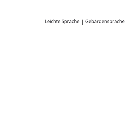
Newsroom
Pressemitteilungen
Öffentliche Zustellungen
Leichte Sprache
|
Gebärdensprache