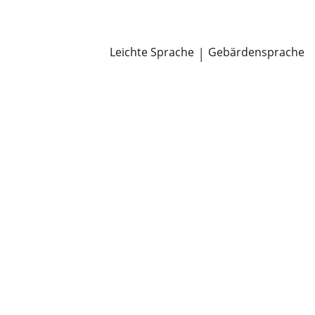
Newsroom
Pressemitteilungen
Öffentliche Zustellungen
Leichte Sprache
|
Gebärdensprache