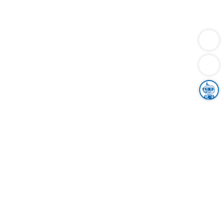
Dienstleistungen
Bauen
Lebensunterhalt & Soziales
Verkehr
Familie
Migration & Integration
Sicherheit & Ordnung
Wirtschaft
Gesundheit
Umwelt
Unsere Ämter
Landkreis & Verwaltung
Der Ortenaukreis
Gesundheit, Sicherheit & Soziales
Bildung
Zuwanderung
Ländlicher Raum
Klimaschutz
Tourismus
Bekanntmachungen
Gleichstellung von Frauen und Männern
Grenzüberschreitende Zusammenarbeit
Kreistag
Kreistagsinformationssystem
Kreisrecht
Kreistagswahl
Karriere
Stellenangebote
Eventkalender
Ausbildung
Studium
Praktikum
Freiwilligendienst
Unser Leitbild