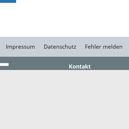
Impressum
Datenschutz
Fehler melden
Kontakt
Landratsamt Ortenauk
Badstraße 20
77652 Offenburg
Telefon: 0781 805-0
Fax: 0781 805-1211
E-Mail senden