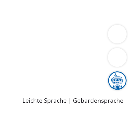
ung
Wirtschaft
Gesundheit
Umwelt
limaschutz
Tourismus
Bekanntmachungen
ild
Leichte Sprache
|
Gebärdensprache