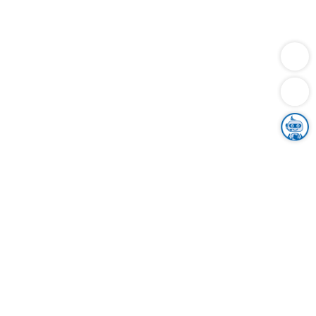
Dienstleistungen
Bauen
Lebensunterhalt & Soziales
Verkehr
Familie
Migration & Integration
Sicherheit & Ordnung
Wirtschaft
Gesundheit
Umwelt
Unsere Ämter
Landkreis & Verwaltung
Der Ortenaukreis
Gesundheit, Sicherheit & Soziales
Bildung
Zuwanderung
Ländlicher Raum
Klimaschutz
Tourismus
Bekanntmachungen
Gleichstellung von Frauen und Männern
Grenzüberschreitende Zusammenarbeit
Kreistag
Kreistagsinformationssystem
Kreisrecht
Kreistagswahl
Karriere
Stellenangebote
Eventkalender
Ausbildung
Studium
Praktikum
Freiwilligendienst
Unser Leitbild