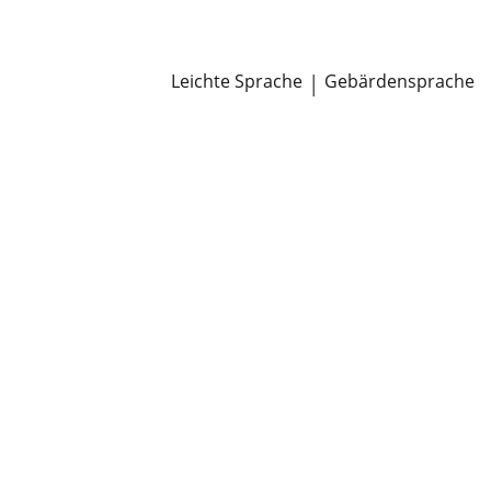
Newsroom
Pressemitteilungen
Öffentliche Zustellungen
Leichte Sprache
|
Gebärdensprache