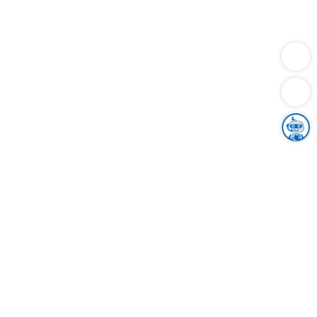
Dienstleistungen
Bauen
Lebensunterhalt & Soziales
Verkehr
Familie
Migration & Integration
Sicherheit & Ordnung
Wirtschaft
Gesundheit
Umwelt
Unsere Ämter
Landkreis & Verwaltung
Der Ortenaukreis
Gesundheit, Sicherheit & Soziales
Bildung
Zuwanderung
Ländlicher Raum
Klimaschutz
Tourismus
Bekanntmachungen
Gleichstellung von Frauen und Männern
Grenzüberschreitende Zusammenarbeit
Kreistag
Kreistagsinformationssystem
Kreisrecht
Kreistagswahl
Karriere
Stellenangebote
Eventkalender
Ausbildung
Studium
Praktikum
Freiwilligendienst
Unser Leitbild