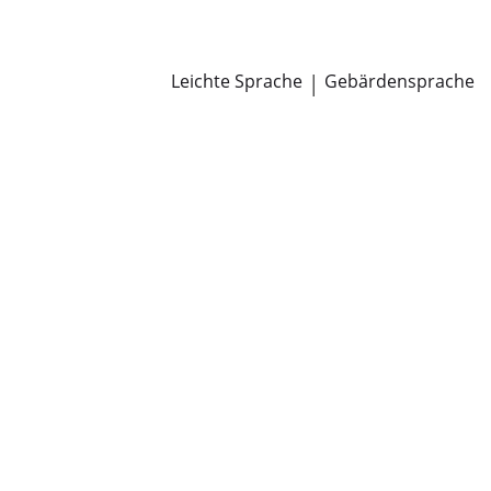
Newsroom
Pressemitteilungen
Öffentliche Zustellungen
Leichte Sprache
|
Gebärdensprache