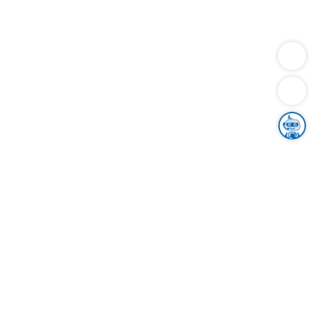
Dienstleistungen
Bauen
Lebensunterhalt & Soziales
Verkehr
Familie
Migration & Integration
Sicherheit & Ordnung
Wirtschaft
Gesundheit
Umwelt
Unsere Ämter
Landkreis & Verwaltung
Der Ortenaukreis
Gesundheit, Sicherheit & Soziales
Bildung
Zuwanderung
Ländlicher Raum
Klimaschutz
Tourismus
Bekanntmachungen
Gleichstellung von Frauen und Männern
Grenzüberschreitende Zusammenarbeit
Kreistag
Kreistagsinformationssystem
Kreisrecht
Kreistagswahl
Karriere
Stellenangebote
Eventkalender
Ausbildung
Studium
Praktikum
Freiwilligendienst
Unser Leitbild