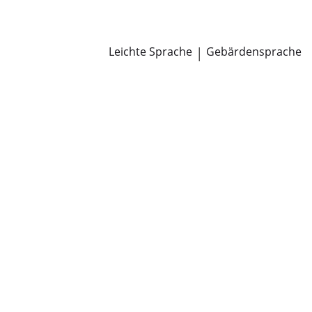
Newsroom
Pressemitteilungen
Öffentliche Zustellungen
Leichte Sprache
|
Gebärdensprache