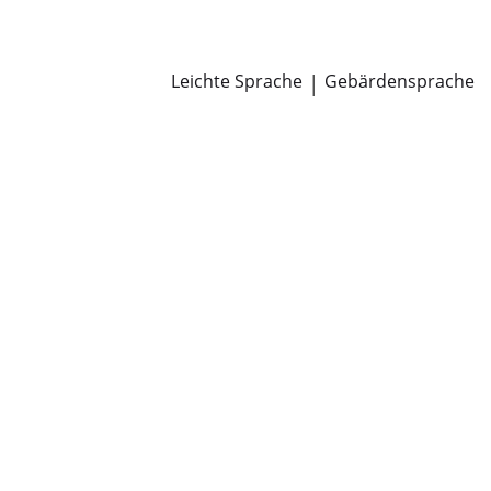
Newsroom
Pressemitteilungen
Öffentliche Zustellungen
Leichte Sprache
|
Gebärdensprache