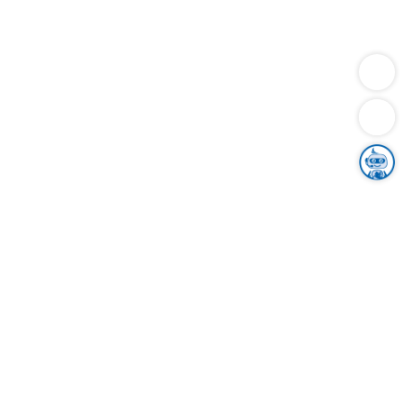
Dienstleistungen
Bauen
Lebensunterhalt & Soziales
Verkehr
Familie
Migration & Integration
Sicherheit & Ordnung
Wirtschaft
Gesundheit
Umwelt
Unsere Ämter
Landkreis & Verwaltung
Der Ortenaukreis
Gesundheit, Sicherheit & Soziales
Bildung
Zuwanderung
Ländlicher Raum
Klimaschutz
Tourismus
Bekanntmachungen
Gleichstellung von Frauen und Männern
Grenzüberschreitende Zusammenarbeit
Kreistag
Kreistagsinformationssystem
Kreisrecht
Kreistagswahl
Karriere
Stellenangebote
Eventkalender
Ausbildung
Studium
Praktikum
Freiwilligendienst
Unser Leitbild