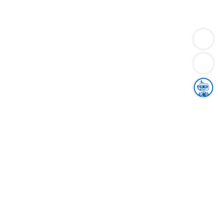
Dienstleistungen
Bauen
Lebensunterhalt & Soziales
Verkehr
Familie
Migration & Integration
Sicherheit & Ordnung
Wirtschaft
Gesundheit
Umwelt
Unsere Ämter
Landkreis & Verwaltung
Der Ortenaukreis
Gesundheit, Sicherheit & Soziales
Bildung
Zuwanderung
Ländlicher Raum
Klimaschutz
Tourismus
Bekanntmachungen
Gleichstellung von Frauen und Männern
Grenzüberschreitende Zusammenarbeit
Kreistag
Kreistagsinformationssystem
Kreisrecht
Kreistagswahl
Karriere
Stellenangebote
Eventkalender
Ausbildung
Studium
Praktikum
Freiwilligendienst
Unser Leitbild