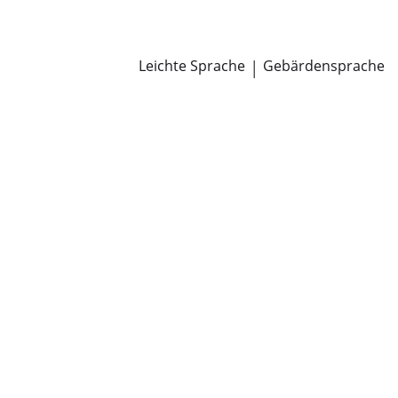
Newsroom
Pressemitteilungen
Öffentliche Zustellungen
Leichte Sprache
|
Gebärdensprache