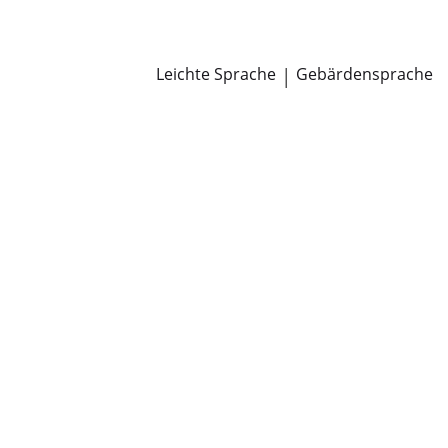
Newsroom
Pressemitteilungen
Öffentliche Zustellungen
Leichte Sprache
|
Gebärdensprache