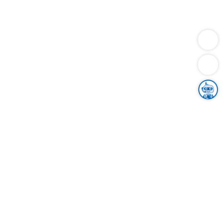
Dienstleistungen
Bauen
Lebensunterhalt & Soziales
Verkehr
Familie
Migration & Integration
Sicherheit & Ordnung
Wirtschaft
Gesundheit
Umwelt
Unsere Ämter
Landkreis & Verwaltung
Der Ortenaukreis
Gesundheit, Sicherheit & Soziales
Bildung
Zuwanderung
Ländlicher Raum
Klimaschutz
Tourismus
Bekanntmachungen
Gleichstellung von Frauen und Männern
Grenzüberschreitende Zusammenarbeit
Kreistag
Kreistagsinformationssystem
Kreisrecht
Kreistagswahl
Karriere
Stellenangebote
Eventkalender
Ausbildung
Studium
Praktikum
Freiwilligendienst
Unser Leitbild