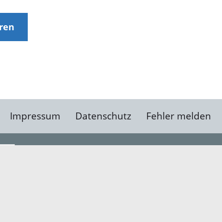
eren
Impressum
Datenschutz
Fehler melden
Kontakt
Landratsamt Ortenauk
Badstraße 20
77652 Offenburg
Telefon: 0781 805-0