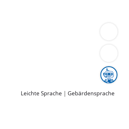
ung
Wirtschaft
Gesundheit
Umwelt
limaschutz
Tourismus
Bekanntmachungen
ild
Leichte Sprache
|
Gebärdensprache