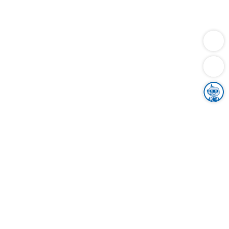
Dienstleistungen
Bauen
Lebensunterhalt & Soziales
Verkehr
Familie
Migration & Integration
Sicherheit & Ordnung
Wirtschaft
Gesundheit
Umwelt
Unsere Ämter
Landkreis & Verwaltung
Der Ortenaukreis
Gesundheit, Sicherheit & Soziales
Bildung
Zuwanderung
Ländlicher Raum
Klimaschutz
Tourismus
Bekanntmachungen
Gleichstellung von Frauen und Männern
Grenzüberschreitende Zusammenarbeit
Kreistag
Kreistagsinformationssystem
Kreisrecht
Kreistagswahl
Karriere
Stellenangebote
Eventkalender
Ausbildung
Studium
Praktikum
Freiwilligendienst
Unser Leitbild