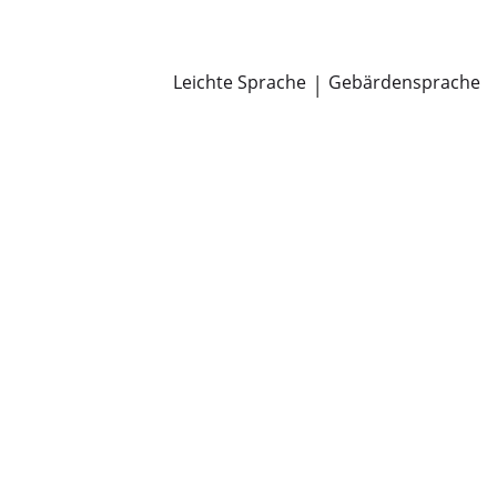
Newsroom
Pressemitteilungen
Öffentliche Zustellungen
Leichte Sprache
|
Gebärdensprache