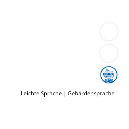
ung
Wirtschaft
Gesundheit
Umwelt
limaschutz
Tourismus
Bekanntmachungen
ild
Leichte Sprache
|
Gebärdensprache