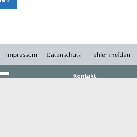
Impressum
Datenschutz
Fehler melden
Kontakt
Landratsamt Ortenauk
Badstraße 20
77652 Offenburg
Telefon: 0781 805-0
Fax: 0781 805-1211