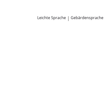
Newsroom
Pressemitteilungen
Öffentliche Zustellungen
Leichte Sprache
|
Gebärdensprache