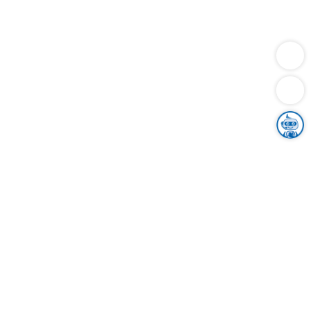
Dienstleistungen
Bauen
Lebensunterhalt & Soziales
Verkehr
Familie
Migration & Integration
Sicherheit & Ordnung
Wirtschaft
Gesundheit
Umwelt
Unsere Ämter
Landkreis & Verwaltung
Der Ortenaukreis
Gesundheit, Sicherheit & Soziales
Bildung
Zuwanderung
Ländlicher Raum
Klimaschutz
Tourismus
Bekanntmachungen
Gleichstellung von Frauen und Männern
Grenzüberschreitende Zusammenarbeit
Kreistag
Kreistagsinformationssystem
Kreisrecht
Kreistagswahl
Karriere
Stellenangebote
Eventkalender
Ausbildung
Studium
Praktikum
Freiwilligendienst
Unser Leitbild