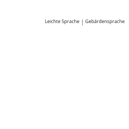
Newsroom
Pressemitteilungen
Öffentliche Zustellungen
Leichte Sprache
|
Gebärdensprache