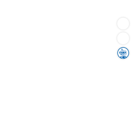
Dienstleistungen
Bauen
Lebensunterhalt & Soziales
Verkehr
Familie
Migration & Integration
Sicherheit & Ordnung
Wirtschaft
Gesundheit
Umwelt
Unsere Ämter
Landkreis & Verwaltung
Der Ortenaukreis
Gesundheit, Sicherheit & Soziales
Bildung
Zuwanderung
Ländlicher Raum
Klimaschutz
Tourismus
Bekanntmachungen
Gleichstellung von Frauen und Männern
Grenzüberschreitende Zusammenarbeit
Kreistag
Kreistagsinformationssystem
Kreisrecht
Kreistagswahl
Karriere
Stellenangebote
Eventkalender
Ausbildung
Studium
Praktikum
Freiwilligendienst
Unser Leitbild