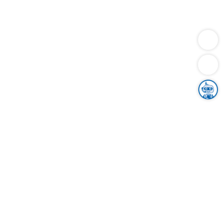
Dienstleistungen
Bauen
Lebensunterhalt & Soziales
Verkehr
Familie
Migration & Integration
Sicherheit & Ordnung
Wirtschaft
Gesundheit
Umwelt
Unsere Ämter
Landkreis & Verwaltung
Der Ortenaukreis
Gesundheit, Sicherheit & Soziales
Bildung
Zuwanderung
Ländlicher Raum
Klimaschutz
Tourismus
Bekanntmachungen
Gleichstellung von Frauen und Männern
Grenzüberschreitende Zusammenarbeit
Kreistag
Kreistagsinformationssystem
Kreisrecht
Kreistagswahl
Karriere
Stellenangebote
Eventkalender
Ausbildung
Studium
Praktikum
Freiwilligendienst
Unser Leitbild