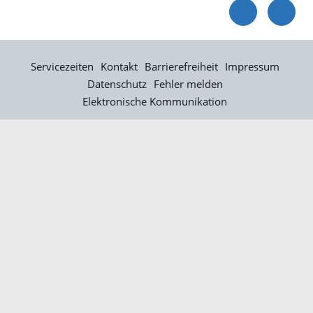
Servicezeiten
Kontakt
Barrierefreiheit
Impressum
Datenschutz
Fehler melden
Elektronische Kommunikation
Kontakt
Landratsamt Ortenaukreis
Badstraße 20
77652 Offenburg
Telefon: 0781 805-0
Fax: 0781 805-1211
E-Mail senden