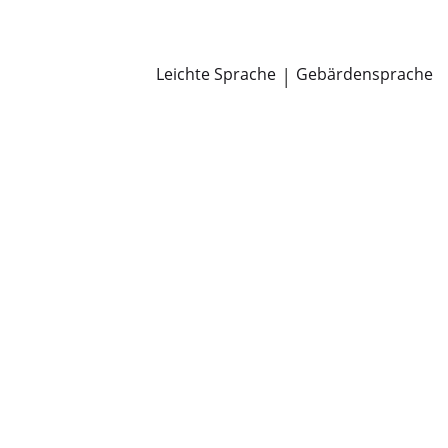
Newsroom
Pressemitteilungen
Öffentliche Zustellungen
Leichte Sprache
|
Gebärdensprache