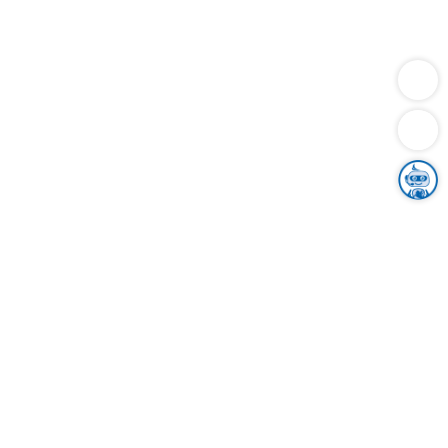
Dienstleistungen
Bauen
Lebensunterhalt & Soziales
Verkehr
Familie
Migration & Integration
Sicherheit & Ordnung
Wirtschaft
Gesundheit
Umwelt
Unsere Ämter
Landkreis & Verwaltung
Der Ortenaukreis
Gesundheit, Sicherheit & Soziales
Bildung
Zuwanderung
Ländlicher Raum
Klimaschutz
Tourismus
Bekanntmachungen
Gleichstellung von Frauen und Männern
Grenzüberschreitende Zusammenarbeit
Kreistag
Kreistagsinformationssystem
Kreisrecht
Kreistagswahl
Karriere
Stellenangebote
Eventkalender
Ausbildung
Studium
Praktikum
Freiwilligendienst
Unser Leitbild