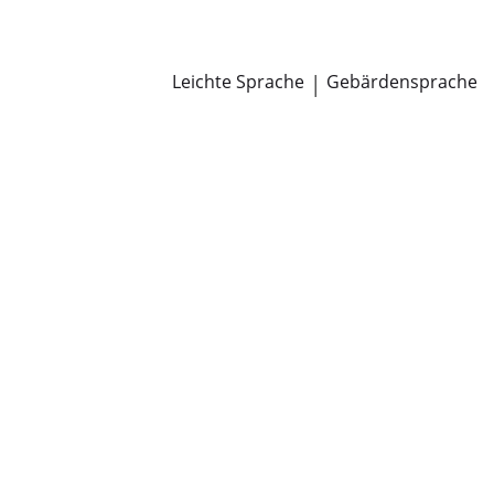
Newsroom
Pressemitteilungen
Öffentliche Zustellungen
Leichte Sprache
|
Gebärdensprache