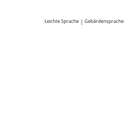
Newsroom
Pressemitteilungen
Öffentliche Zustellungen
Leichte Sprache
|
Gebärdensprache