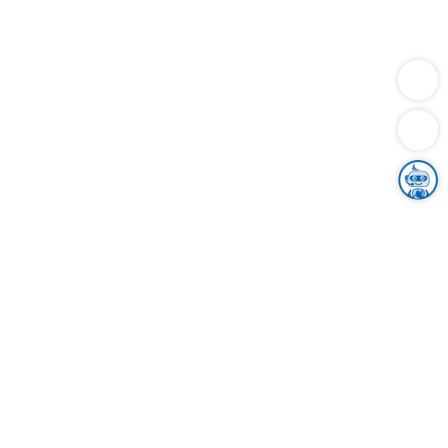
Dienstleistungen
Bauen
Lebensunterhalt & Soziales
Verkehr
Familie
Migration & Integration
Sicherheit & Ordnung
Wirtschaft
Gesundheit
Umwelt
Unsere Ämter
Landkreis & Verwaltung
Der Ortenaukreis
Gesundheit, Sicherheit & Soziales
Bildung
Zuwanderung
Ländlicher Raum
Klimaschutz
Tourismus
Bekanntmachungen
Gleichstellung von Frauen und Männern
Grenzüberschreitende Zusammenarbeit
Kreistag
Kreistagsinformationssystem
Kreisrecht
Kreistagswahl
Karriere
Stellenangebote
Eventkalender
Ausbildung
Studium
Praktikum
Freiwilligendienst
Unser Leitbild