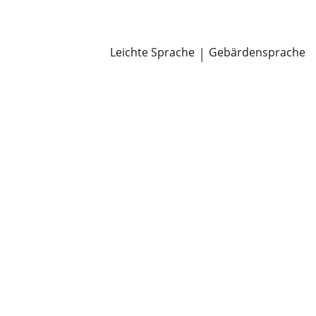
Newsroom
Pressemitteilungen
Öffentliche Zustellungen
Leichte Sprache
|
Gebärdensprache