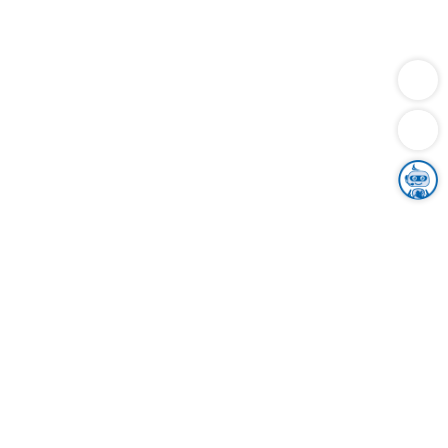
Dienstleistungen
Bauen
Lebensunterhalt & Soziales
Verkehr
Familie
Migration & Integration
Sicherheit & Ordnung
Wirtschaft
Gesundheit
Umwelt
Unsere Ämter
Landkreis & Verwaltung
Der Ortenaukreis
Gesundheit, Sicherheit & Soziales
Bildung
Zuwanderung
Ländlicher Raum
Klimaschutz
Tourismus
Bekanntmachungen
Gleichstellung von Frauen und Männern
Grenzüberschreitende Zusammenarbeit
Kreistag
Kreistagsinformationssystem
Kreisrecht
Kreistagswahl
Karriere
Stellenangebote
Eventkalender
Ausbildung
Studium
Praktikum
Freiwilligendienst
Unser Leitbild