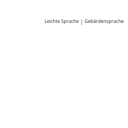
Newsroom
Pressemitteilungen
Öffentliche Zustellungen
Leichte Sprache
|
Gebärdensprache