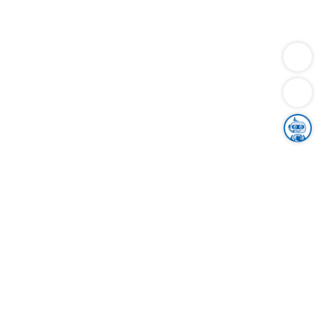
Dienstleistungen
Bauen
Lebensunterhalt & Soziales
Verkehr
Familie
Migration & Integration
Sicherheit & Ordnung
Wirtschaft
Gesundheit
Umwelt
Unsere Ämter
Landkreis & Verwaltung
Der Ortenaukreis
Gesundheit, Sicherheit & Soziales
Bildung
Zuwanderung
Ländlicher Raum
Klimaschutz
Tourismus
Bekanntmachungen
Gleichstellung von Frauen und Männern
Grenzüberschreitende Zusammenarbeit
Kreistag
Kreistagsinformationssystem
Kreisrecht
Kreistagswahl
Karriere
Stellenangebote
Eventkalender
Ausbildung
Studium
Praktikum
Freiwilligendienst
Unser Leitbild