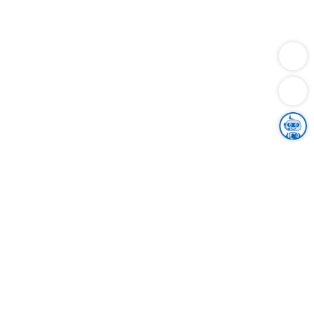
Dienstleistungen
Bauen
Lebensunterhalt & Soziales
Verkehr
Familie
Migration & Integration
Sicherheit & Ordnung
Wirtschaft
Gesundheit
Umwelt
Unsere Ämter
Landkreis & Verwaltung
Der Ortenaukreis
Gesundheit, Sicherheit & Soziales
Bildung
Zuwanderung
Ländlicher Raum
Klimaschutz
Tourismus
Bekanntmachungen
Gleichstellung von Frauen und Männern
Grenzüberschreitende Zusammenarbeit
Kreistag
Kreistagsinformationssystem
Kreisrecht
Kreistagswahl
Karriere
Stellenangebote
Eventkalender
Ausbildung
Studium
Praktikum
Freiwilligendienst
Unser Leitbild