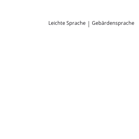
Newsroom
Pressemitteilungen
Öffentliche Zustellungen
Leichte Sprache
|
Gebärdensprache