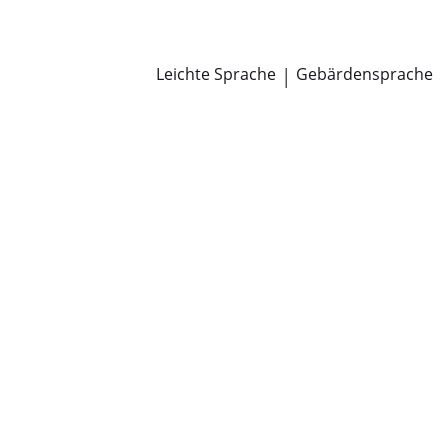
Newsroom
Pressemitteilungen
Öffentliche Zustellungen
Leichte Sprache
|
Gebärdensprache