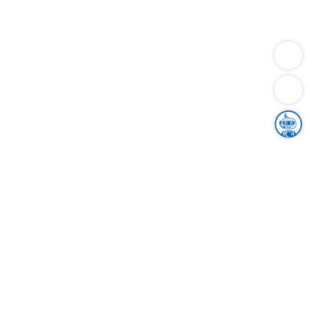
Dienstleistungen
Bauen
Lebensunterhalt & Soziales
Verkehr
Familie
Migration & Integration
Sicherheit & Ordnung
Wirtschaft
Gesundheit
Umwelt
Unsere Ämter
Landkreis & Verwaltung
Der Ortenaukreis
Gesundheit, Sicherheit & Soziales
Bildung
Zuwanderung
Ländlicher Raum
Klimaschutz
Tourismus
Bekanntmachungen
Gleichstellung von Frauen und Männern
Grenzüberschreitende Zusammenarbeit
Kreistag
Kreistagsinformationssystem
Kreisrecht
Kreistagswahl
Karriere
Stellenangebote
Eventkalender
Ausbildung
Studium
Praktikum
Freiwilligendienst
Unser Leitbild