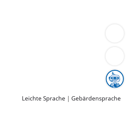
ung
Wirtschaft
Gesundheit
Umwelt
limaschutz
Tourismus
Bekanntmachungen
ild
Leichte Sprache
|
Gebärdensprache