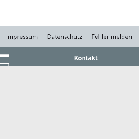
Impressum
Datenschutz
Fehler melden
Kontakt
Landratsamt Ortenauk
Badstraße 20
77652 Offenburg
Telefon: 0781 805-0
Fax: 0781 805-1211
E-Mail senden