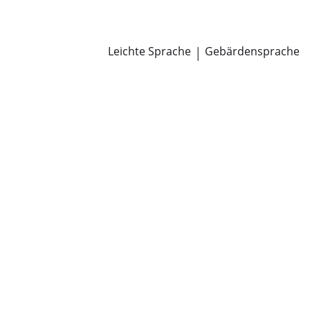
Newsroom
Pressemitteilungen
Öffentliche Zustellungen
Leichte Sprache
|
Gebärdensprache