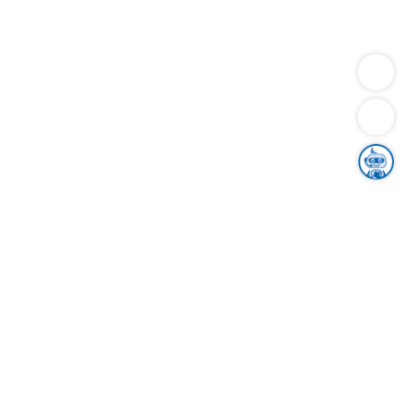
Dienstleistungen
Bauen
Lebensunterhalt & Soziales
Verkehr
Familie
Migration & Integration
Sicherheit & Ordnung
Wirtschaft
Gesundheit
Umwelt
Unsere Ämter
Landkreis & Verwaltung
Der Ortenaukreis
Gesundheit, Sicherheit & Soziales
Bildung
Zuwanderung
Ländlicher Raum
Klimaschutz
Tourismus
Bekanntmachungen
Gleichstellung von Frauen und Männern
Grenzüberschreitende Zusammenarbeit
Kreistag
Kreistagsinformationssystem
Kreisrecht
Kreistagswahl
Karriere
Stellenangebote
Eventkalender
Ausbildung
Studium
Praktikum
Freiwilligendienst
Unser Leitbild