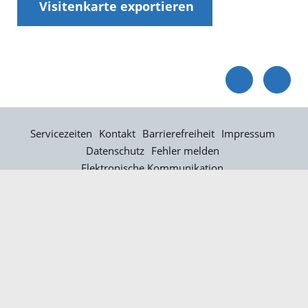
Visitenkarte exportieren
Servicezeiten
Kontakt
Barrierefreiheit
Impressum
Datenschutz
Fehler melden
Elektronische Kommunikation
Kontakt
Landratsamt Ortenaukreis
Badstraße 20
77652 Offenburg