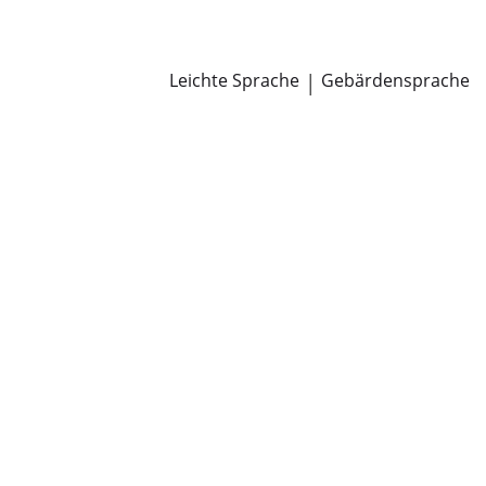
Newsroom
Pressemitteilungen
Öffentliche Zustellungen
Leichte Sprache
|
Gebärdensprache