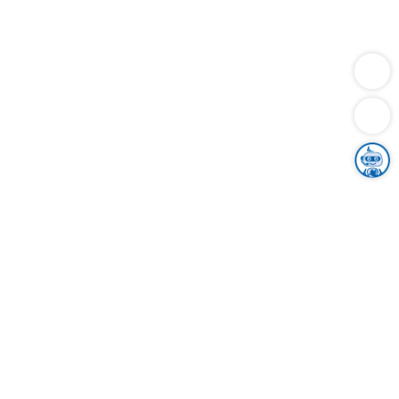
Dienstleistungen
Bauen
Lebensunterhalt & Soziales
Verkehr
Familie
Migration & Integration
Sicherheit & Ordnung
Wirtschaft
Gesundheit
Umwelt
Unsere Ämter
Landkreis & Verwaltung
Der Ortenaukreis
Gesundheit, Sicherheit & Soziales
Bildung
Zuwanderung
Ländlicher Raum
Klimaschutz
Tourismus
Bekanntmachungen
Gleichstellung von Frauen und Männern
Grenzüberschreitende Zusammenarbeit
Kreistag
Kreistagsinformationssystem
Kreisrecht
Kreistagswahl
Karriere
Stellenangebote
Eventkalender
Ausbildung
Studium
Praktikum
Freiwilligendienst
Unser Leitbild