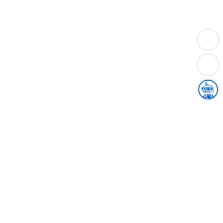
Dienstleistungen
Bauen
Lebensunterhalt & Soziales
Verkehr
Familie
Migration & Integration
Sicherheit & Ordnung
Wirtschaft
Gesundheit
Umwelt
Unsere Ämter
Landkreis & Verwaltung
Der Ortenaukreis
Gesundheit, Sicherheit & Soziales
Bildung
Zuwanderung
Ländlicher Raum
Klimaschutz
Tourismus
Bekanntmachungen
Gleichstellung von Frauen und Männern
Grenzüberschreitende Zusammenarbeit
Kreistag
Kreistagsinformationssystem
Kreisrecht
Kreistagswahl
Karriere
Stellenangebote
Eventkalender
Ausbildung
Studium
Praktikum
Freiwilligendienst
Unser Leitbild