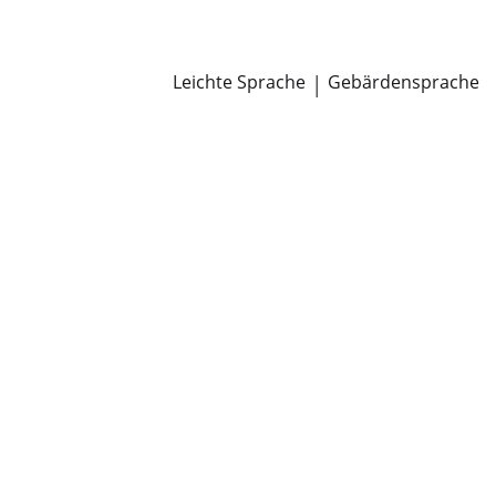
Newsroom
Pressemitteilungen
Öffentliche Zustellungen
Leichte Sprache
|
Gebärdensprache