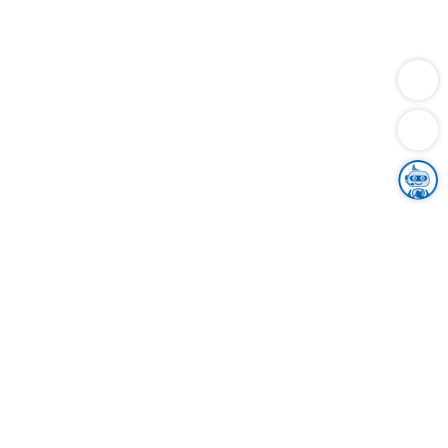
Dienstleistungen
Bauen
Lebensunterhalt & Soziales
Verkehr
Familie
Migration & Integration
Sicherheit & Ordnung
Wirtschaft
Gesundheit
Umwelt
Unsere Ämter
Landkreis & Verwaltung
Der Ortenaukreis
Gesundheit, Sicherheit & Soziales
Bildung
Zuwanderung
Ländlicher Raum
Klimaschutz
Tourismus
Bekanntmachungen
Gleichstellung von Frauen und Männern
Grenzüberschreitende Zusammenarbeit
Kreistag
Kreistagsinformationssystem
Kreisrecht
Kreistagswahl
Karriere
Stellenangebote
Eventkalender
Ausbildung
Studium
Praktikum
Freiwilligendienst
Unser Leitbild