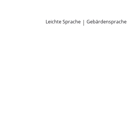
Newsroom
Pressemitteilungen
Öffentliche Zustellungen
Leichte Sprache
|
Gebärdensprache