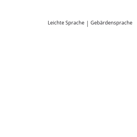
Newsroom
Pressemitteilungen
Öffentliche Zustellungen
Leichte Sprache
|
Gebärdensprache