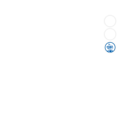
Dienstleistungen
Bauen
Lebensunterhalt & Soziales
Verkehr
Familie
Migration & Integration
Sicherheit & Ordnung
Wirtschaft
Gesundheit
Umwelt
Unsere Ämter
Landkreis & Verwaltung
Der Ortenaukreis
Gesundheit, Sicherheit & Soziales
Bildung
Zuwanderung
Ländlicher Raum
Klimaschutz
Tourismus
Bekanntmachungen
Gleichstellung von Frauen und Männern
Grenzüberschreitende Zusammenarbeit
Kreistag
Kreistagsinformationssystem
Kreisrecht
Kreistagswahl
Karriere
Stellenangebote
Eventkalender
Ausbildung
Studium
Praktikum
Freiwilligendienst
Unser Leitbild