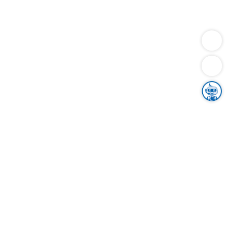
Dienstleistungen
Bauen
Lebensunterhalt & Soziales
Verkehr
Familie
Migration & Integration
Sicherheit & Ordnung
Wirtschaft
Gesundheit
Umwelt
Unsere Ämter
Landkreis & Verwaltung
Der Ortenaukreis
Gesundheit, Sicherheit & Soziales
Bildung
Zuwanderung
Ländlicher Raum
Klimaschutz
Tourismus
Bekanntmachungen
Gleichstellung von Frauen und Männern
Grenzüberschreitende Zusammenarbeit
Kreistag
Kreistagsinformationssystem
Kreisrecht
Kreistagswahl
Karriere
Stellenangebote
Eventkalender
Ausbildung
Studium
Praktikum
Freiwilligendienst
Unser Leitbild