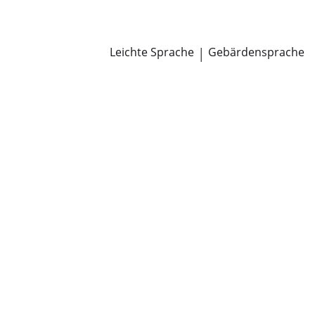
Newsroom
Pressemitteilungen
Öffentliche Zustellungen
Leichte Sprache
|
Gebärdensprache