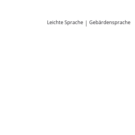
Newsroom
Pressemitteilungen
Öffentliche Zustellungen
Leichte Sprache
|
Gebärdensprache