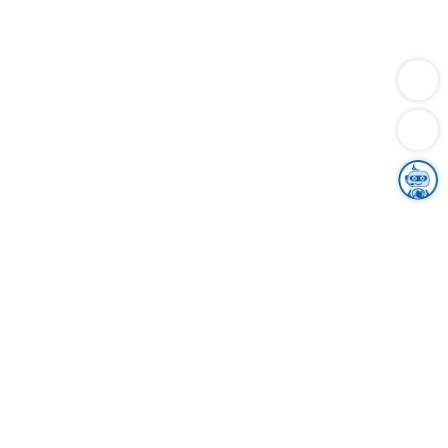
Dienstleistungen
Bauen
Lebensunterhalt & Soziales
Verkehr
Familie
Migration & Integration
Sicherheit & Ordnung
Wirtschaft
Gesundheit
Umwelt
Unsere Ämter
Landkreis & Verwaltung
Der Ortenaukreis
Gesundheit, Sicherheit & Soziales
Bildung
Zuwanderung
Ländlicher Raum
Klimaschutz
Tourismus
Bekanntmachungen
Gleichstellung von Frauen und Männern
Grenzüberschreitende Zusammenarbeit
Kreistag
Kreistagsinformationssystem
Kreisrecht
Kreistagswahl
Karriere
Stellenangebote
Eventkalender
Ausbildung
Studium
Praktikum
Freiwilligendienst
Unser Leitbild