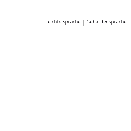
Newsroom
Pressemitteilungen
Öffentliche Zustellungen
Leichte Sprache
|
Gebärdensprache