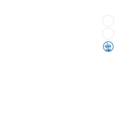
Dienstleistungen
Bauen
Lebensunterhalt & Soziales
Verkehr
Familie
Migration & Integration
Sicherheit & Ordnung
Wirtschaft
Gesundheit
Umwelt
Unsere Ämter
Landkreis & Verwaltung
Der Ortenaukreis
Gesundheit, Sicherheit & Soziales
Bildung
Zuwanderung
Ländlicher Raum
Klimaschutz
Tourismus
Bekanntmachungen
Gleichstellung von Frauen und Männern
Grenzüberschreitende Zusammenarbeit
Kreistag
Kreistagsinformationssystem
Kreisrecht
Kreistagswahl
Karriere
Stellenangebote
Eventkalender
Ausbildung
Studium
Praktikum
Freiwilligendienst
Unser Leitbild