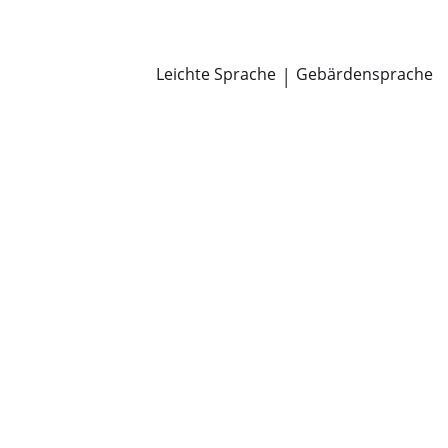
Newsroom
Pressemitteilungen
Öffentliche Zustellungen
Leichte Sprache
|
Gebärdensprache