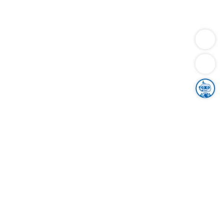
Dienstleistungen
Bauen
Lebensunterhalt & Soziales
Verkehr
Familie
Migration & Integration
Sicherheit & Ordnung
Wirtschaft
Gesundheit
Umwelt
Unsere Ämter
Landkreis & Verwaltung
Der Ortenaukreis
Gesundheit, Sicherheit & Soziales
Bildung
Zuwanderung
Ländlicher Raum
Klimaschutz
Tourismus
Bekanntmachungen
Gleichstellung von Frauen und Männern
Grenzüberschreitende Zusammenarbeit
Kreistag
Kreistagsinformationssystem
Kreisrecht
Kreistagswahl
Karriere
Stellenangebote
Eventkalender
Ausbildung
Studium
Praktikum
Freiwilligendienst
Unser Leitbild