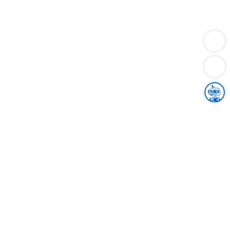
Dienstleistungen
Bauen
Lebensunterhalt & Soziales
Verkehr
Familie
Migration & Integration
Sicherheit & Ordnung
Wirtschaft
Gesundheit
Umwelt
Unsere Ämter
Landkreis & Verwaltung
Der Ortenaukreis
Gesundheit, Sicherheit & Soziales
Bildung
Zuwanderung
Ländlicher Raum
Klimaschutz
Tourismus
Bekanntmachungen
Gleichstellung von Frauen und Männern
Grenzüberschreitende Zusammenarbeit
Kreistag
Kreistagsinformationssystem
Kreisrecht
Kreistagswahl
Karriere
Stellenangebote
Eventkalender
Ausbildung
Studium
Praktikum
Freiwilligendienst
Unser Leitbild