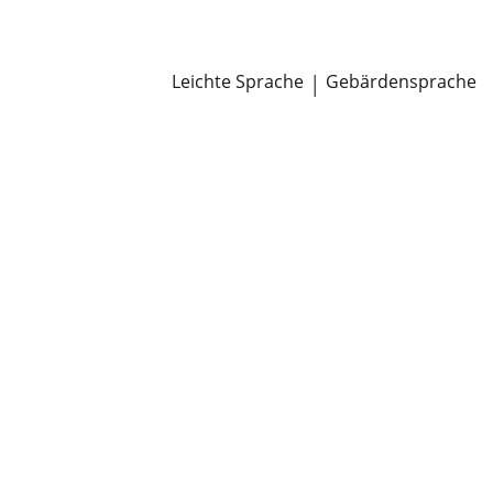
Newsroom
Pressemitteilungen
Öffentliche Zustellungen
Leichte Sprache
|
Gebärdensprache