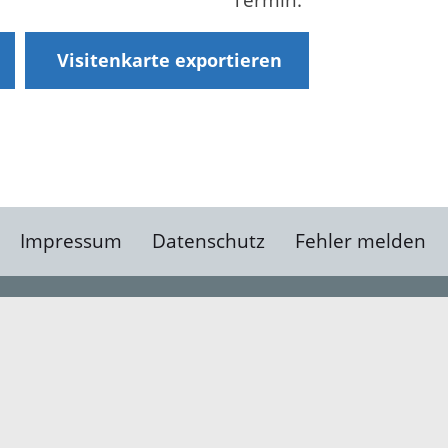
Visitenkarte exportieren
Impressum
Datenschutz
Fehler melden
Kontakt
Landratsamt Ortenauk
Badstraße 20
77652 Offenburg