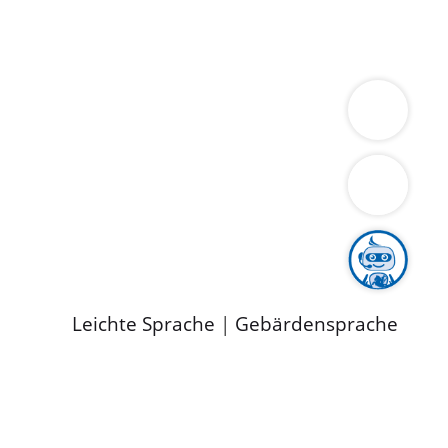
ung
Wirtschaft
Gesundheit
Umwelt
limaschutz
Tourismus
Bekanntmachungen
ild
Leichte Sprache
|
Gebärdensprache