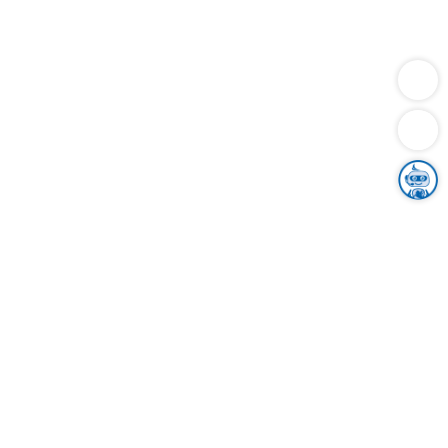
Dienstleistungen
Bauen
Lebensunterhalt & Soziales
Verkehr
Familie
Migration & Integration
Sicherheit & Ordnung
Wirtschaft
Gesundheit
Umwelt
Unsere Ämter
Landkreis & Verwaltung
Der Ortenaukreis
Gesundheit, Sicherheit & Soziales
Bildung
Zuwanderung
Ländlicher Raum
Klimaschutz
Tourismus
Bekanntmachungen
Gleichstellung von Frauen und Männern
Grenzüberschreitende Zusammenarbeit
Kreistag
Kreistagsinformationssystem
Kreisrecht
Kreistagswahl
Karriere
Stellenangebote
Eventkalender
Ausbildung
Studium
Praktikum
Freiwilligendienst
Unser Leitbild