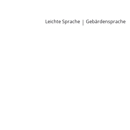
Newsroom
Pressemitteilungen
Öffentliche Zustellungen
Leichte Sprache
|
Gebärdensprache