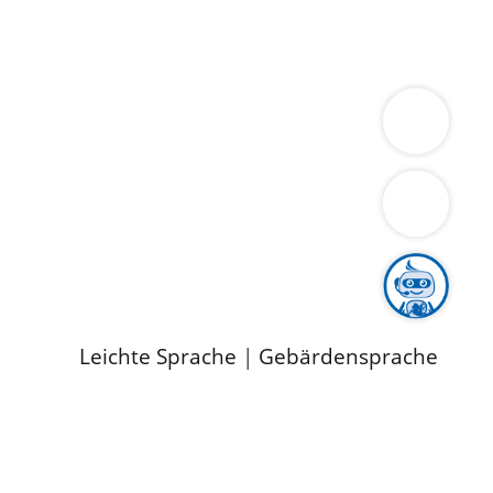
ung
Wirtschaft
Gesundheit
Umwelt
limaschutz
Tourismus
Bekanntmachungen
ild
Leichte Sprache
|
Gebärdensprache