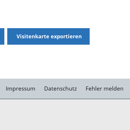
Visitenkarte exportieren
Impressum
Datenschutz
Fehler melden
Kontakt
Landratsamt Ortenauk