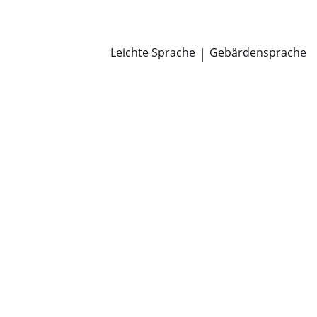
Newsroom
Pressemitteilungen
Öffentliche Zustellungen
Leichte Sprache
|
Gebärdensprache