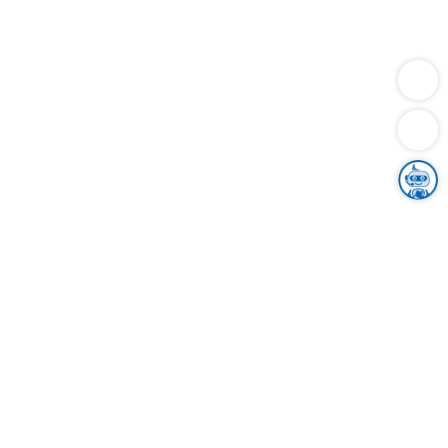
Dienstleistungen
Bauen
Lebensunterhalt & Soziales
Verkehr
Familie
Migration & Integration
Sicherheit & Ordnung
Wirtschaft
Gesundheit
Umwelt
Unsere Ämter
Landkreis & Verwaltung
Der Ortenaukreis
Gesundheit, Sicherheit & Soziales
Bildung
Zuwanderung
Ländlicher Raum
Klimaschutz
Tourismus
Bekanntmachungen
Gleichstellung von Frauen und Männern
Grenzüberschreitende Zusammenarbeit
Kreistag
Kreistagsinformationssystem
Kreisrecht
Kreistagswahl
Karriere
Stellenangebote
Eventkalender
Ausbildung
Studium
Praktikum
Freiwilligendienst
Unser Leitbild