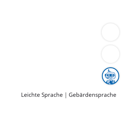
ung
Wirtschaft
Gesundheit
Umwelt
limaschutz
Tourismus
Bekanntmachungen
ild
Leichte Sprache
|
Gebärdensprache