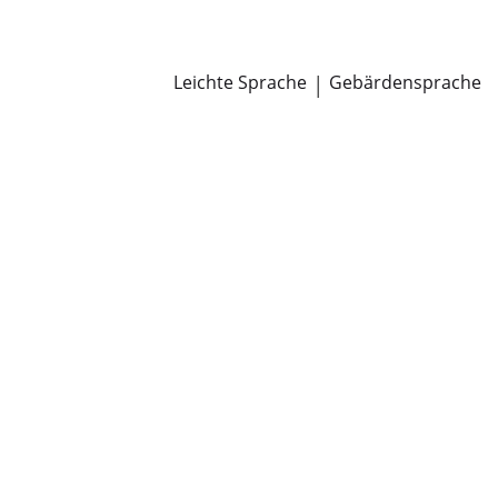
Newsroom
Pressemitteilungen
Öffentliche Zustellungen
Leichte Sprache
|
Gebärdensprache