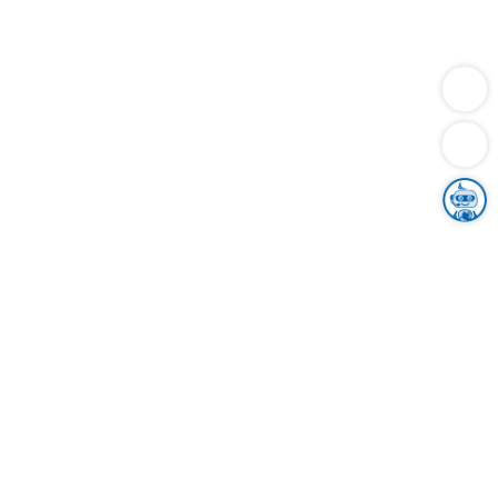
Dienstleistungen
Bauen
Lebensunterhalt & Soziales
Verkehr
Familie
Migration & Integration
Sicherheit & Ordnung
Wirtschaft
Gesundheit
Umwelt
Unsere Ämter
Landkreis & Verwaltung
Der Ortenaukreis
Gesundheit, Sicherheit & Soziales
Bildung
Zuwanderung
Ländlicher Raum
Klimaschutz
Tourismus
Bekanntmachungen
Gleichstellung von Frauen und Männern
Grenzüberschreitende Zusammenarbeit
Kreistag
Kreistagsinformationssystem
Kreisrecht
Kreistagswahl
Karriere
Stellenangebote
Eventkalender
Ausbildung
Studium
Praktikum
Freiwilligendienst
Unser Leitbild