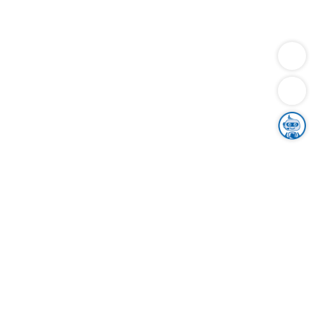
Dienstleistungen
Bauen
Lebensunterhalt & Soziales
Verkehr
Familie
Migration & Integration
Sicherheit & Ordnung
Wirtschaft
Gesundheit
Umwelt
Unsere Ämter
Landkreis & Verwaltung
Der Ortenaukreis
Gesundheit, Sicherheit & Soziales
Bildung
Zuwanderung
Ländlicher Raum
Klimaschutz
Tourismus
Bekanntmachungen
Gleichstellung von Frauen und Männern
Grenzüberschreitende Zusammenarbeit
Kreistag
Kreistagsinformationssystem
Kreisrecht
Kreistagswahl
Karriere
Stellenangebote
Eventkalender
Ausbildung
Studium
Praktikum
Freiwilligendienst
Unser Leitbild