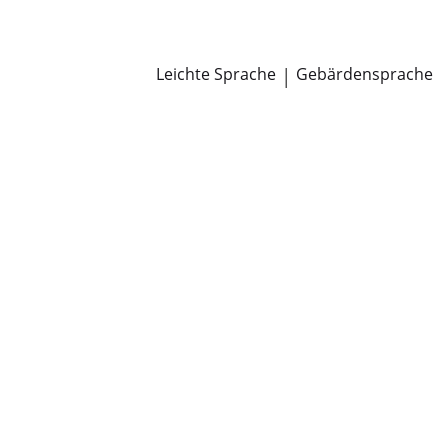
Newsroom
Pressemitteilungen
Öffentliche Zustellungen
Leichte Sprache
|
Gebärdensprache