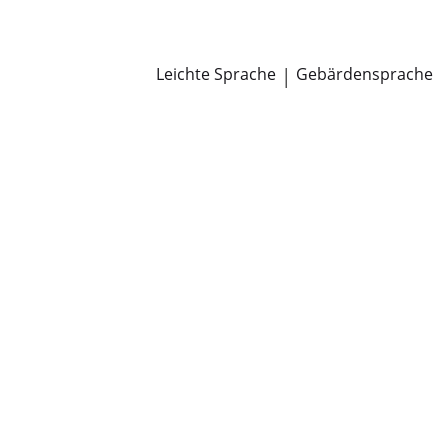
Newsroom
Pressemitteilungen
Öffentliche Zustellungen
Leichte Sprache
|
Gebärdensprache