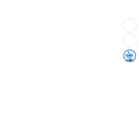
Dienstleistungen
Bauen
Lebensunterhalt & Soziales
Verkehr
Familie
Migration & Integration
Sicherheit & Ordnung
Wirtschaft
Gesundheit
Umwelt
Unsere Ämter
Landkreis & Verwaltung
Der Ortenaukreis
Gesundheit, Sicherheit & Soziales
Bildung
Zuwanderung
Ländlicher Raum
Klimaschutz
Tourismus
Bekanntmachungen
Gleichstellung von Frauen und Männern
Grenzüberschreitende Zusammenarbeit
Kreistag
Kreistagsinformationssystem
Kreisrecht
Kreistagswahl
Karriere
Stellenangebote
Eventkalender
Ausbildung
Studium
Praktikum
Freiwilligendienst
Unser Leitbild