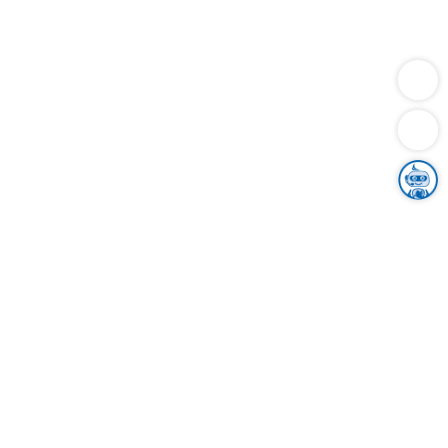
Dienstleistungen
Bauen
Lebensunterhalt & Soziales
Verkehr
Familie
Migration & Integration
Sicherheit & Ordnung
Wirtschaft
Gesundheit
Umwelt
Unsere Ämter
Landkreis & Verwaltung
Der Ortenaukreis
Gesundheit, Sicherheit & Soziales
Bildung
Zuwanderung
Ländlicher Raum
Klimaschutz
Tourismus
Bekanntmachungen
Gleichstellung von Frauen und Männern
Grenzüberschreitende Zusammenarbeit
Kreistag
Kreistagsinformationssystem
Kreisrecht
Kreistagswahl
Karriere
Stellenangebote
Eventkalender
Ausbildung
Studium
Praktikum
Freiwilligendienst
Unser Leitbild