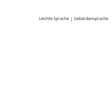
Newsroom
Pressemitteilungen
Öffentliche Zustellungen
Leichte Sprache
|
Gebärdensprache