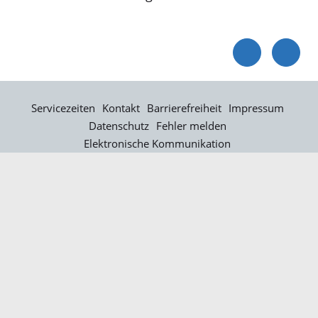
Servicezeiten
Kontakt
Barrierefreiheit
Impressum
Datenschutz
Fehler melden
Elektronische Kommunikation
Kontakt
Landratsamt Ortenaukreis
Badstraße 20
77652 Offenburg
Telefon: 0781 805-0