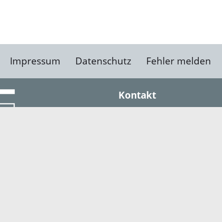
Impressum
Datenschutz
Fehler melden
Kontakt
Landratsamt Ortenauk
Badstraße 20
77652 Offenburg
Telefon: 0781 805-0
Fax: 0781 805-1211
E-Mail senden