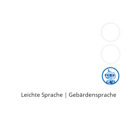
ung
Wirtschaft
Gesundheit
Umwelt
limaschutz
Tourismus
Bekanntmachungen
ild
Leichte Sprache
|
Gebärdensprache