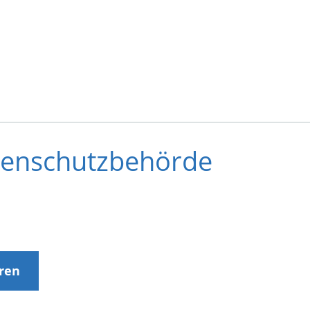
denschutzbehörde
eren