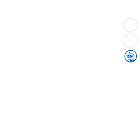
Dienstleistungen
Bauen
Lebensunterhalt & Soziales
Verkehr
Familie
Migration & Integration
Sicherheit & Ordnung
Wirtschaft
Gesundheit
Umwelt
Unsere Ämter
Landkreis & Verwaltung
Der Ortenaukreis
Gesundheit, Sicherheit & Soziales
Bildung
Zuwanderung
Ländlicher Raum
Klimaschutz
Tourismus
Bekanntmachungen
Gleichstellung von Frauen und Männern
Grenzüberschreitende Zusammenarbeit
Kreistag
Kreistagsinformationssystem
Kreisrecht
Kreistagswahl
Karriere
Stellenangebote
Eventkalender
Ausbildung
Studium
Praktikum
Freiwilligendienst
Unser Leitbild