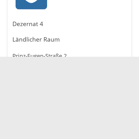
Dezernat 4
Ländlicher Raum
Prinz-Eugen-Straße 2
77654 Offenburg
Telefon: 0781 805-9616
Fax: 0781 805-7109
E-Mail senden
Karte anzeigen