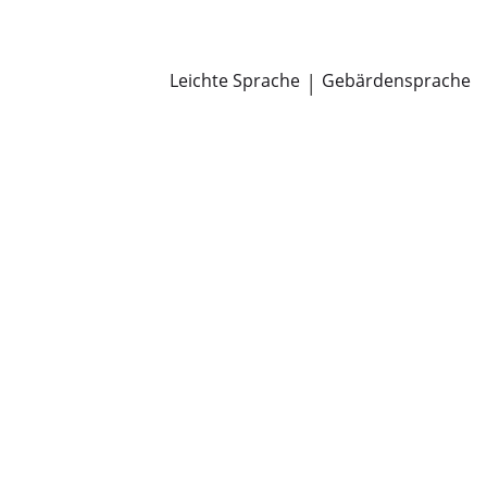
Newsroom
Pressemitteilungen
Öffentliche Zustellungen
Leichte Sprache
|
Gebärdensprache