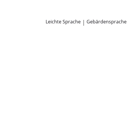
Newsroom
Pressemitteilungen
Öffentliche Zustellungen
Leichte Sprache
|
Gebärdensprache