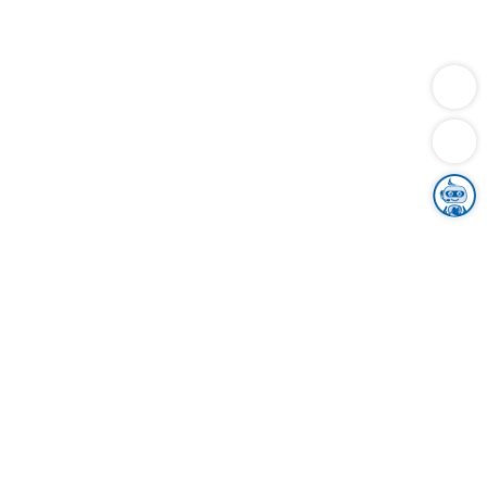
Dienstleistungen
Bauen
Lebensunterhalt & Soziales
Verkehr
Familie
Migration & Integration
Sicherheit & Ordnung
Wirtschaft
Gesundheit
Umwelt
Unsere Ämter
Landkreis & Verwaltung
Der Ortenaukreis
Gesundheit, Sicherheit & Soziales
Bildung
Zuwanderung
Ländlicher Raum
Klimaschutz
Tourismus
Bekanntmachungen
Gleichstellung von Frauen und Männern
Grenzüberschreitende Zusammenarbeit
Kreistag
Kreistagsinformationssystem
Kreisrecht
Kreistagswahl
Karriere
Stellenangebote
Eventkalender
Ausbildung
Studium
Praktikum
Freiwilligendienst
Unser Leitbild