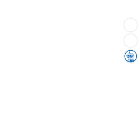
Dienstleistungen
Bauen
Lebensunterhalt & Soziales
Verkehr
Familie
Migration & Integration
Sicherheit & Ordnung
Wirtschaft
Gesundheit
Umwelt
Unsere Ämter
Landkreis & Verwaltung
Der Ortenaukreis
Gesundheit, Sicherheit & Soziales
Bildung
Zuwanderung
Ländlicher Raum
Klimaschutz
Tourismus
Bekanntmachungen
Gleichstellung von Frauen und Männern
Grenzüberschreitende Zusammenarbeit
Kreistag
Kreistagsinformationssystem
Kreisrecht
Kreistagswahl
Karriere
Stellenangebote
Eventkalender
Ausbildung
Studium
Praktikum
Freiwilligendienst
Unser Leitbild