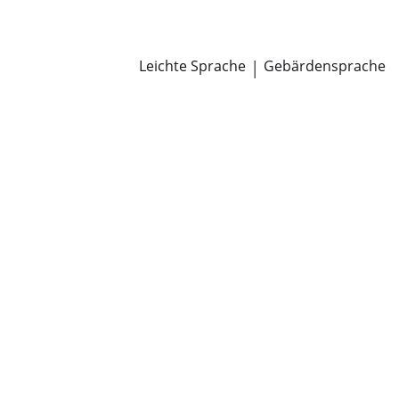
Newsroom
Pressemitteilungen
Öffentliche Zustellungen
Leichte Sprache
|
Gebärdensprache