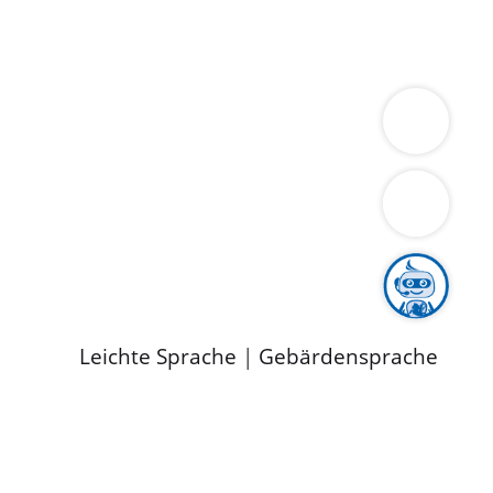
ung
Wirtschaft
Gesundheit
Umwelt
limaschutz
Tourismus
Bekanntmachungen
ild
Leichte Sprache
|
Gebärdensprache