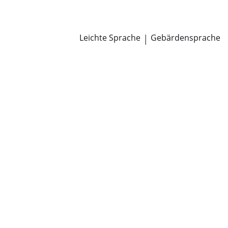
Newsroom
Pressemitteilungen
Öffentliche Zustellungen
Leichte Sprache
|
Gebärdensprache