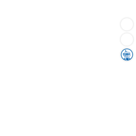
Dienstleistungen
Bauen
Lebensunterhalt & Soziales
Verkehr
Familie
Migration & Integration
Sicherheit & Ordnung
Wirtschaft
Gesundheit
Umwelt
Unsere Ämter
Landkreis & Verwaltung
Der Ortenaukreis
Gesundheit, Sicherheit & Soziales
Bildung
Zuwanderung
Ländlicher Raum
Klimaschutz
Tourismus
Bekanntmachungen
Gleichstellung von Frauen und Männern
Grenzüberschreitende Zusammenarbeit
Kreistag
Kreistagsinformationssystem
Kreisrecht
Kreistagswahl
Karriere
Stellenangebote
Eventkalender
Ausbildung
Studium
Praktikum
Freiwilligendienst
Unser Leitbild